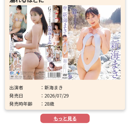
出演者
：新海まき
発売日
：2026/07/29
発売時年齢
：28歳
もっと見る