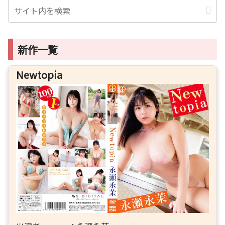
新作一覧
Newtopia